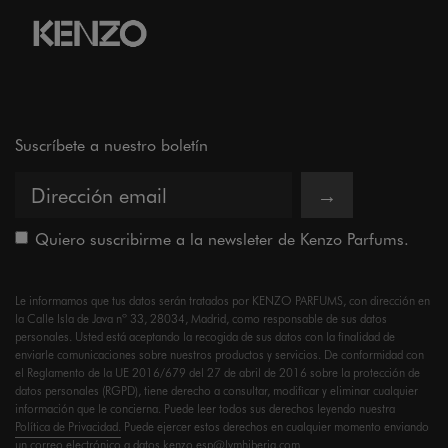
Suscríbete a nuestro boletín
→
Quiero suscribirme a la newsleter de Kenzo Parfums.
Le informamos que tus datos serán tratados por KENZO PARFUMS, con dirección en
la Calle Isla de Java nº 33, 28034, Madrid, como responsable de sus datos
personales. Usted está aceptando la recogida de sus datos con la finalidad de
enviarle comunicaciones sobre nuestros productos y servicios. De conformidad con
el Reglamento de la UE 2016/679 del 27 de abril de 2016 sobre la protección de
datos personales (RGPD), tiene derecho a consultar, modificar y eliminar cualquier
información que le concierna. Puede leer todos sus derechos leyendo nuestra
Política de Privacidad.
Puede ejercer estos derechos en cualquier momento enviando
un correo electrónico a
datos.kenzo.esp@lvmhiberia.com