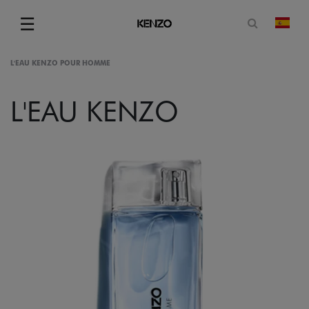
Abrir for
☰
camb
Menu
L'EAU KENZO POUR HOMME
L'EAU KENZO