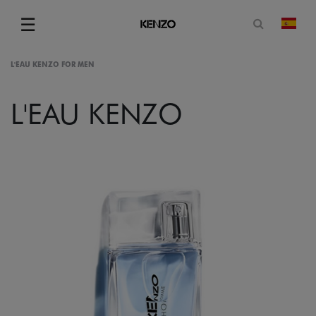
Abrir for
☰
camb
Menu
L'EAU KENZO FOR MEN
L'EAU KENZO