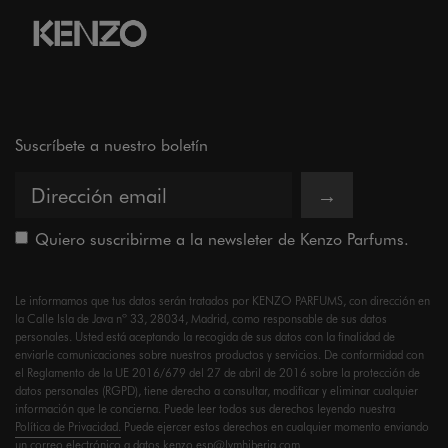
Suscríbete a nuestro boletín
→
Quiero suscribirme a la newsleter de Kenzo Parfums.
Le informamos que tus datos serán tratados por KENZO PARFUMS, con dirección en
la Calle Isla de Java nº 33, 28034, Madrid, como responsable de sus datos
personales. Usted está aceptando la recogida de sus datos con la finalidad de
enviarle comunicaciones sobre nuestros productos y servicios. De conformidad con
el Reglamento de la UE 2016/679 del 27 de abril de 2016 sobre la protección de
datos personales (RGPD), tiene derecho a consultar, modificar y eliminar cualquier
información que le concierna. Puede leer todos sus derechos leyendo nuestra
Política de Privacidad.
Puede ejercer estos derechos en cualquier momento enviando
un correo electrónico a
datos.kenzo.esp@lvmhiberia.com