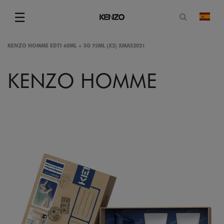
Abrir for
☰
camb
Menu
KENZO HOMME EDTI 60ML + SG 75ML (X2) XMAS2021
KENZO HOMME