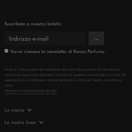
Suscríbete a nuestro boletín
→
Vorrei ricevere la newsletter di Kenzo Parfums.
Kenzo è il responsabile del trattamento dei vostri dati personali. Le informazioni
raccolte qui sopra sono destinate a iniziative di carattere commerciale via e-mail. Per
saperne di più sul trattamento dei dati personali e i diritti dell’utente, consultare la
nostra
Informativa sulla protezione dei dati.
La marca
Le nostre linee