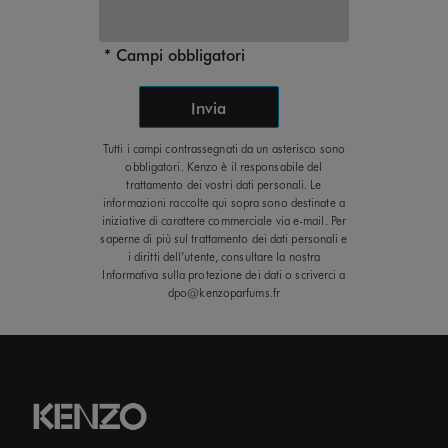
Campi obbligatori
Invia
Tutti i campi contrassegnati da un asterisco sono
obbligatori. Kenzo è il responsabile del
trattamento dei vostri dati personali. Le
informazioni raccolte qui sopra sono destinate a
iniziative di carattere commerciale via e-mail. Per
saperne di più sul trattamento dei dati personali e
i diritti dell’utente, consultare la nostra
Informativa sulla protezione dei dati o scriverci a
dpo@kenzoparfums.fr