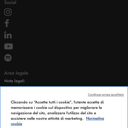
Social
Area legale
Note legali
Dati personali
Continua senza accettare
Candidates Information Notice
Cliccando su “Accetta tutti i cookie”, l'utente accetta di
Cookie Policy
memorizzare i cookie sul dispositivo per migliorare la
Accessibilità
navigazione del sito, analizzare l'utilizzo del sito e
Indice di parità di genere
assistere nelle nostre attività di marketing.
Normativa
cookie
Impostazioni cookie