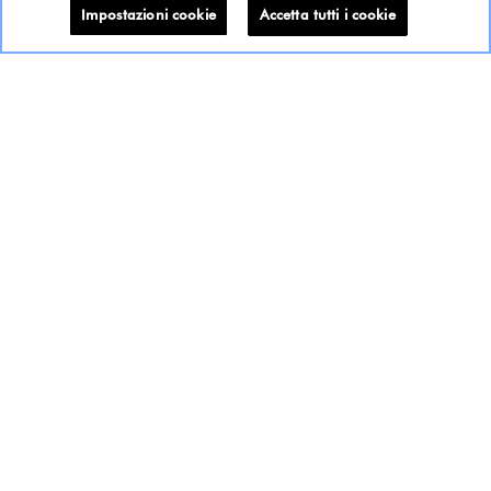
Impostazioni cookie
Accetta tutti i cookie
I nostri best-seller
Tutti i prodotti