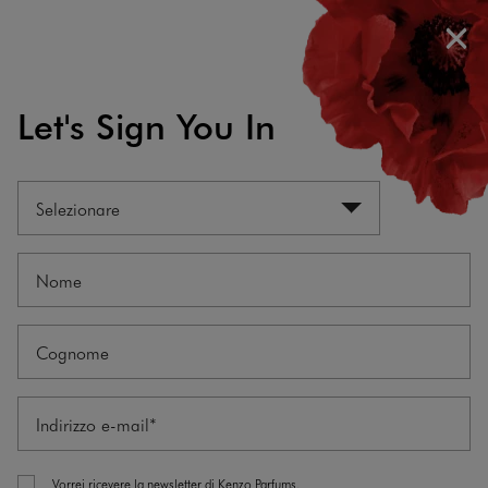
×
Apri il mo
☰
camb
Menu
Let's Sign You In
Selezionare
Vorrei ricevere la newsletter di Kenzo Parfums.