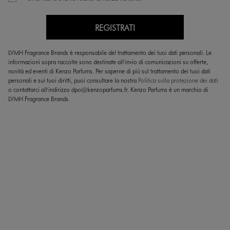
REGISTRATI
LVMH Fragrance Brands è responsabile del trattamento dei tuoi dati personali. Le
informazioni sopra raccolte sono destinate all'invio di comunicazioni su offerte,
novità ed eventi di Kenzo Parfums. Per saperne di più sul trattamento dei tuoi dati
personali e sui tuoi diritti, puoi consultare la nostra
Politica sulla protezione dei dati
o contattarci all'indirizzo dpo@kenzoparfums.fr. Kenzo Parfums è un marchio di
LVMH Fragrance Brands.