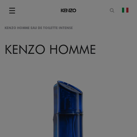
Apri il mo
☰
camb
Menu
KENZO HOMME EAU DE TOILETTE INTENSE
KENZO HOMME
gram