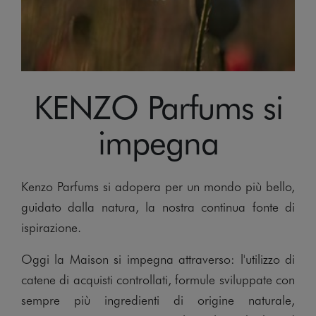
Scatole, interni in carta e carta di seta devono
contenitore del metallo.
essere smaltiti nel contenitore del vetro.
essere smaltiti nel contenitore della carta.
FE 40, ALU 41 , ALTRE
GL 70, GL 71, GL 72, ALTRE
TIPOLOGIE DI METALLO O COMPOSTI
TIPOLOGIE DI VETRO O COMPOSTI
PAP 20, PAP 21, PAP 22,
ALTRE TIPOLOGIE DI CARTA O COMPOSTI
KENZO Parfums si
impegna
Kenzo Parfums si adopera per un mondo più bello,
guidato dalla natura, la nostra continua fonte di
ispirazione.
Oggi la Maison si impegna attraverso: l'utilizzo di
catene di acquisti controllati, formule sviluppate con
sempre più ingredienti di origine naturale,