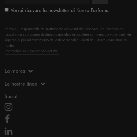
Vorrei ricevere la newsletter di Kenzo Parfums.
Kenzo è il responsabile del trattamento dei vostri dati personali. Le informazioni
raccolte qui sopra sono destinate a iniziative di carattere commerciale via e-mail. Per
saperne di più sul trattamento dei dati personali e i diritti dell’utente, consultare la
nostra
Informativa sulla protezione dei dati.
La marca
Le nostre linee
Social