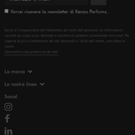
Vorrei ricevere la newsletter di Kenzo Parfums.
Kenzo è il responsabile del trattamento dei vostri dati personali. Le informazioni
raccolte qui sopra sono destinate a iniziative di carattere commerciale via e-mail. Per
saperne di più sul trattamento dei dati personali e i diritti dell’utente, consultare la
nostra
Informativa sulla protezione dei dati.
La marca
Le nostre linee
Social