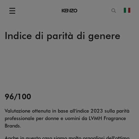
Apri il mo
☰
camb
Menu
Indice di parità di genere
96/100
Valutazione ottenuta in base all'indice 2023 sulla parità
professionale per donne e uomini da LVMH Fragrance
Brands.
Anche in questo caso siamo molto orgogliosi dell'ottimo