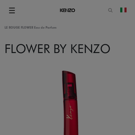
Apri il mo
☰
camb
Menu
LE ROUGE FLOWER Eau de Parfum
FLOWER BY KENZO
gram