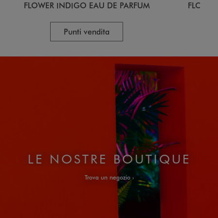
FLOWER INDIGO EAU DE PARFUM
FLOWER
Punti vendita
LE NOSTRE BOUTIQUE
Trova un negozio