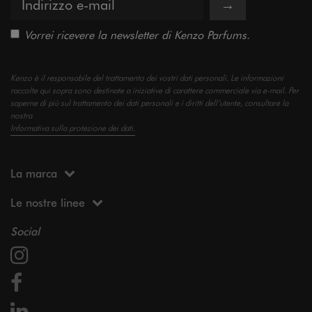
→
Vorrei ricevere la newsletter di Kenzo Parfums.
Kenzo è il responsabile del trattamento dei vostri dati personali. Le informazioni
raccolte qui sopra sono destinate a iniziative di carattere commerciale via e-mail. Per
saperne di più sul trattamento dei dati personali e i diritti dell’utente, consultare la
nostra
Informativa sulla protezione dei dati.
La marca
Le nostre linee
Social