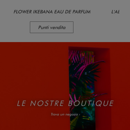
FLOWER IKEBANA EAU DE PARFUM
L'ABSOL
Punti vendita
LE NOSTRE BOUTIQUE
Trova un negozio