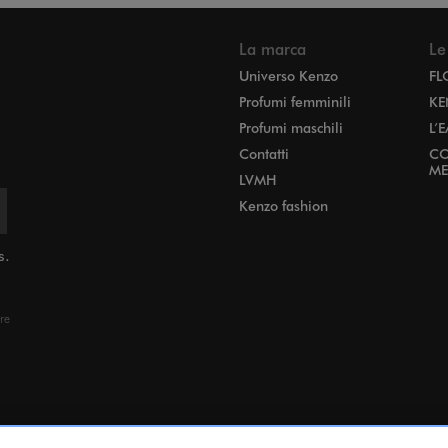
La marca
Le
Universo Kenzo
FL
Profumi femminili
KE
Profumi maschili
L’
Contatti
CO
ME
LVMH
Kenzo fashion
s.
ere