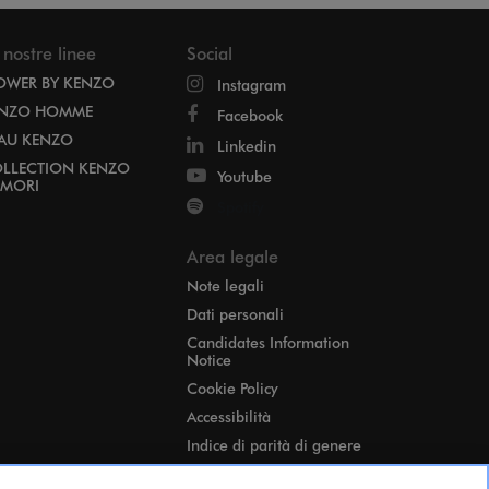
 nostre linee
Social
OWER BY KENZO
Instagram
NZO HOMME
Facebook
EAU KENZO
Linkedin
LLECTION KENZO
Youtube
MORI
Spotify
Area legale
Note legali
Dati personali
Candidates Information
Notice
Cookie Policy
Accessibilità
Indice di parità di genere
Impostazioni cookie