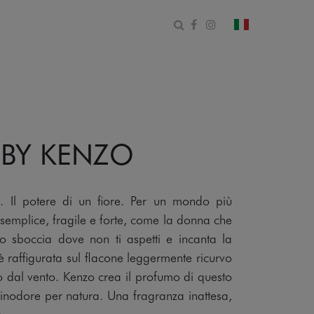
Apri il modulo di ricerca
Facebook
Instagram
cambia paese
 BY KENZO
l potere di un fiore. Per un mondo più
, semplice, fragile e forte, come la donna che
ro sboccia dove non ti aspetti e incanta la
a è raffigurata sul flacone leggermente ricurvo
o dal vento. Kenzo crea il profumo di questo
 inodore per natura. Una fragranza inattesa,
e.