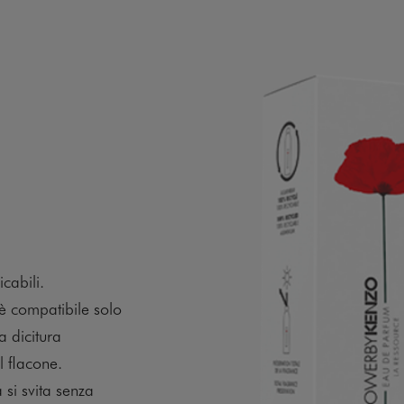
icabili.
è compatibile solo
a dicitura
il flacone.
a si svita senza