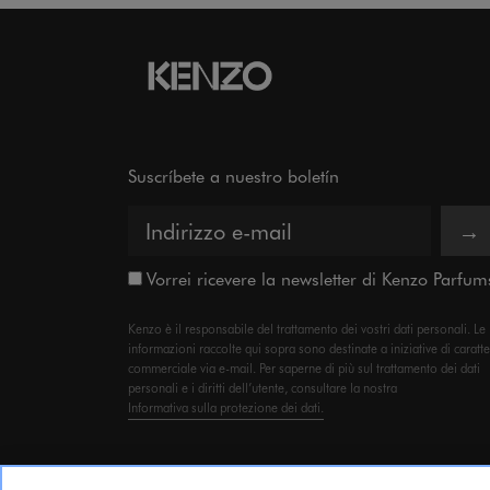
Suscríbete a nuestro boletín
→
Vorrei ricevere la newsletter di Kenzo Parfum
Kenzo è il responsabile del trattamento dei vostri dati personali. Le
informazioni raccolte qui sopra sono destinate a iniziative di caratt
commerciale via e-mail. Per saperne di più sul trattamento dei dati
personali e i diritti dell’utente, consultare la nostra
Informativa sulla protezione dei dati.
© 2023 KENZO PARFUMS