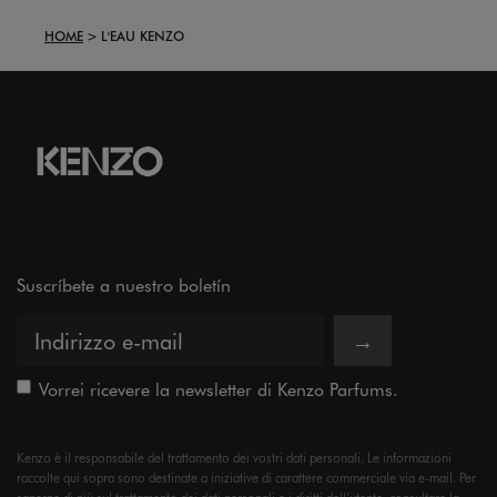
HOME
L'EAU KENZO
Suscríbete a nuestro boletín
→
Vorrei ricevere la newsletter di Kenzo Parfums.
Kenzo è il responsabile del trattamento dei vostri dati personali. Le informazioni
raccolte qui sopra sono destinate a iniziative di carattere commerciale via e-mail. Per
saperne di più sul trattamento dei dati personali e i diritti dell’utente, consultare la