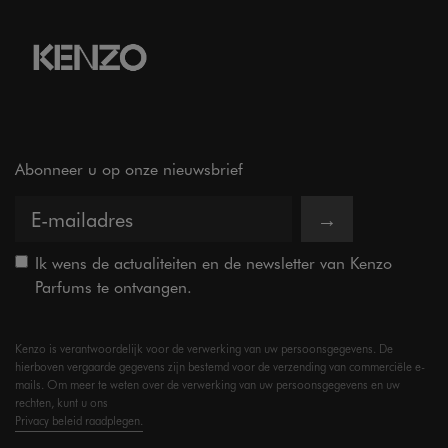
Abonneer u op onze nieuwsbrief
→
Ik wens de actualiteiten en de newsletter van Kenzo
Parfums te ontvangen.
Kenzo is verantwoordelijk voor de verwerking van uw persoonsgegevens. De
hierboven vergaarde gegevens zijn bestemd voor de verzending van commerciële e-
mails. Om meer te weten over de verwerking van uw persoonsgegevens en uw
rechten, kunt u ons
Privacy beleid raadplegen.