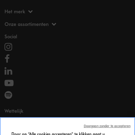
Het merk
Onze assortimenten
Social
Wettelijk
Wettelijke vermeldingen
Doorgaan zonder te accepteren
Persoonsgegevens
Door op “Alle cookies accepteren” te klikken gaat u
Cookie Policy