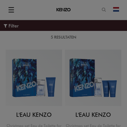
Open zoe
☰
Vera
Menu
Filter
5 RESULTATEN
L'EAU KENZO
L'EAU KENZO
Christmas set Eau de Toilette for
Christmas set Eau de Toilette for