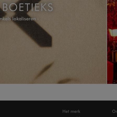
BOETIEKS
nkels lokaliseren
Het merk
On