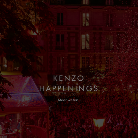
KENZO
HAPPENINGS
Meer weten