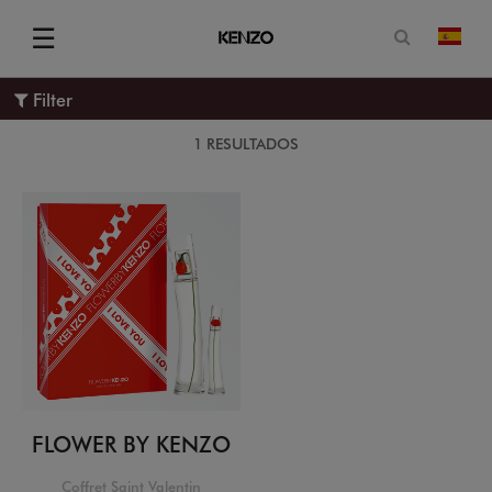
Abrir for
☰
camb
Menu
Filter
1 RESULTADOS
FLOWER BY KENZO
Coffret Saint Valentin