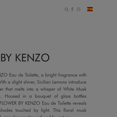
Abrir formulario de bús
Facebook
Instagram
cambiar país 
 BY KENZO
 Eau de Toilette, a bright fragrance with
ith a slight shiver, Sicilian Lemons introduce
er that melts into a whisper of White Musk
la. Housed in a bouquet of glass bottles
y, FLOWER BY KENZO Eau de Toilette reveals
hades touched by light. This floral musk
, singular creation infused by nature.