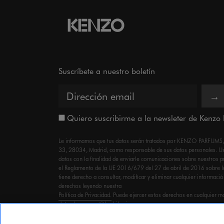
Suscríbete a nuestro boletín
→
Quiero suscribirme a la newsleter de Kenzo
Le informamos que tus datos serán tratados por KENZO PARFUMS, co
33, 28034, Madrid, como responsable de sus datos personales. Ust
datos con la finalidad de enviarle comunicaciones sobre nuestros 
el Reglamento de la UE 2016/679 del 27 de abril de 2016 sobre l
tiene derecho a consultar, modificar y eliminar cualquier informaci
derechos leyendo nuestra
Política de Privacidad.
Puede ejercer estos derechos en cualquier m
datos.kenzo.esp@lvmhiberia.com