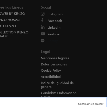
estras Líneas
Social
OWER BY KENZO
Instagram
NZO HOMME
Facebook
EAU KENZO
Linkedin
LLECTION KENZO
Youtube
MORI
Spotify
Legal
Menciones legales
Datos personales
Cookie Policy
Accesibilidad
Índice de igualdad de
género
Candidates Information
Notice
Configuración de cookies
Continuar sin aceptar