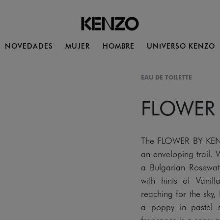
NOVEDADES
MUJER
HOMBRE
UNIVERSO KENZO
EAU DE TOILETTE
FLOWER
The FLOWER BY KENZO
an enveloping trail. W
a Bulgarian Rosewat
with hints of Vanil
reaching for the sk
a poppy in pastel s
fragrance is a sensual