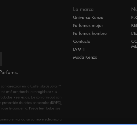
La marca
Nu
Universo Kenzo
FL
Perfumes mujer
KE
Perfumes hombre
L’
Contacto
CO
ME
LVMH
Moda Kenzo
 Parfums.
n dirección en la Calle Isla de Java nº
ed está aceptando la recogida de sus
productos y servicios. De conformidad con
a protección de datos personales (RGPD),
ón que le concierna. Puede leer todos sus
omento enviando un correo electrónico a