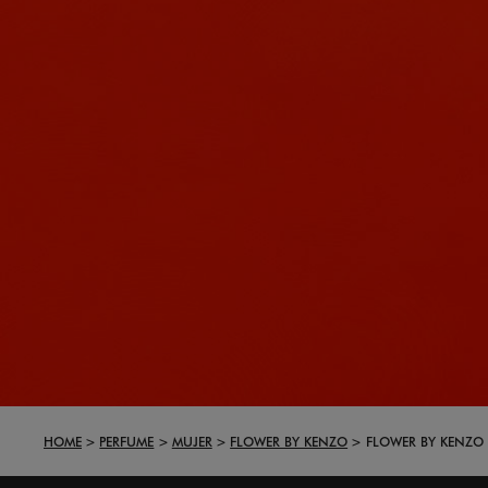
HOME
PERFUME
MUJER
FLOWER BY KENZO
FLOWER BY KENZO 