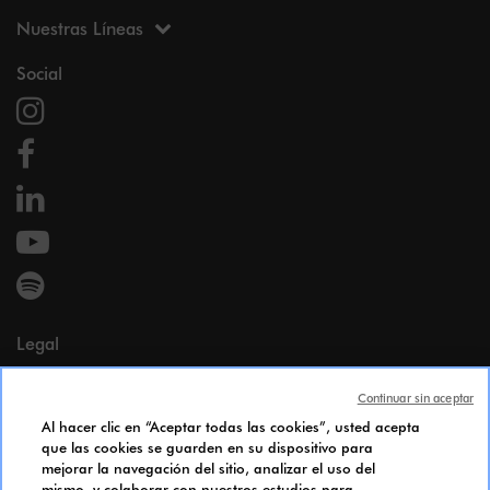
Nuestras Líneas
Social
Legal
Menciones legales
Continuar sin aceptar
Datos personales
Al hacer clic en “Aceptar todas las cookies”, usted acepta
Cookie Policy
que las cookies se guarden en su dispositivo para
Accesibilidad
mejorar la navegación del sitio, analizar el uso del
Índice de igualdad de género
mismo, y colaborar con nuestros estudios para