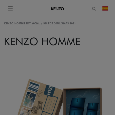
Abrir for
☰
camb
Menu
KENZO HOMME EDT 100ML + KH EDT 30ML XMAS 2021
KENZO HOMME