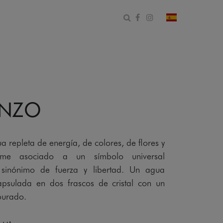
Abrir formulario de bús
Facebook
Instagram
cambiar país 
ENZO
 repleta de energía, de colores, de flores y
ume asociado a un símbolo universal
, sinónimo de fuerza y libertad. Un agua
apsulada en dos frascos de cristal con un
purado.