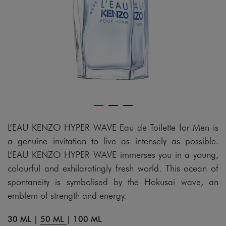
gram
L’EAU KENZO HYPER WAVE Eau de Toilette for Men is
a genuine invitation to live as intensely as possible.
L’EAU KENZO HYPER WAVE immerses you in a young,
colourful and exhilaratingly fresh world. This ocean of
spontaneity is symbolised by the Hokusai wave, an
emblem of strength and energy.
30 ML
|
50 ML
|
100 ML