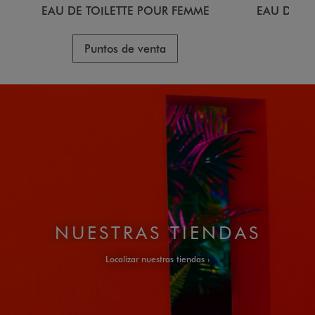
EAU DE TOILETTE POUR FEMME
EAU DE T
Puntos de venta
Pu
NUESTRAS TIENDAS
Localizar nuestras tiendas