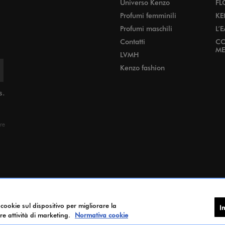
Universo Kenzo
FL
Profumi femminili
KE
Profumi maschili
L’
Contatti
CO
ME
LVMH
Kenzo fashion
s.
ere
 cookie sul dispositivo per migliorare la
I
tre attività di marketing.
Normativa cookie