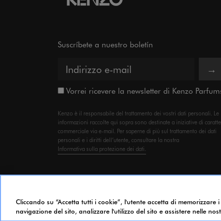
Suscríbete a nuestro boletín
→
Vorrei ricevere la newsletter di Kenzo Parfum
Kenzo è il responsabile del trattamento dei vostri dati personali. Le
informazioni raccolte qui sopra sono destinate a iniziative di caratt
commerciale via e-mail. Per saperne di più sul trattamento dei dati
personali e i diritti dell’utente, consultare la nostra
Informativa sulla protezione dei dati.
© 2023 KENZO PARFUMS
Cliccando su “Accetta tutti i cookie”, l'utente accetta di memorizzare i
navigazione del sito, analizzare l'utilizzo del sito e assistere nelle nos