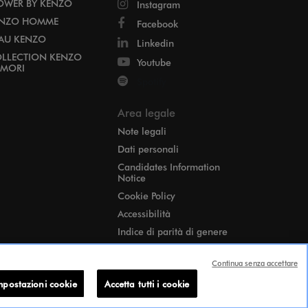
OWER BY KENZO
Instagram
NZO HOMME
Facebook
EAU KENZO
Linkedin
LLECTION KENZO
Youtube
MORI
Spotify
Area legale
Note legali
Dati personali
Candidates Information
Notice
Cookie Policy
Accessibilità
Indice di parità di genere
Impostazioni cookie
Continua senza accettare
Smaltisci le tue
confezioni
mpostazioni cookie
Accetta tutti i cookie