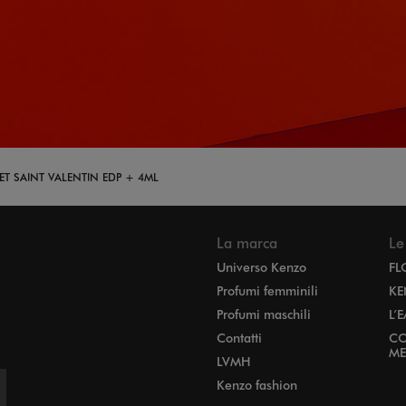
ET SAINT VALENTIN EDP + 4ML
La marca
Le
Universo Kenzo
FL
Profumi femminili
KE
Profumi maschili
L’
Contatti
CO
ME
LVMH
Kenzo fashion