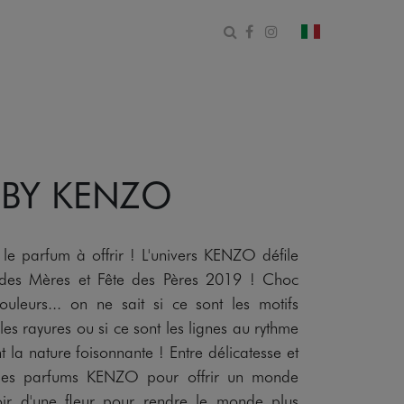
Apri il modulo di ricerca
Facebook
Instagram
cambia paese
 BY KENZO
parfum à offrir ! L'univers KENZO défile
te des Mères et Fête des Pères 2019 ! Choc
uleurs... on ne sait si ce sont les motifs
les rayures ou si ce sont les lignes au rythme
la nature foisonnante ! Entre délicatesse et
 des parfums KENZO pour offrir un monde
ir d'une fleur pour rendre le monde plus