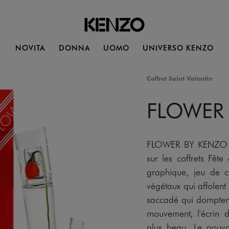
NOVITA
DONNA
UOMO
UNIVERSO KENZO
Coffret Saint Valentin
FLOWER
FLOWER BY KENZO le 
sur les coffrets Fê
graphique, jeu de co
végétaux qui affolent 
saccadé qui domptent 
mouvement, l'écrin
plus beau. Le pouvo