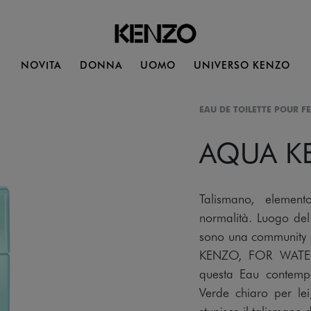
NOVITA
DONNA
UOMO
UNIVERSO KENZO
EAU DE TOILETTE POUR F
AQUA K
Talismano, element
normalità. Luogo del
sono una community 
KENZO, FOR WATER 
questa Eau contempo
Verde chiaro per lei
stupisce il talismano 