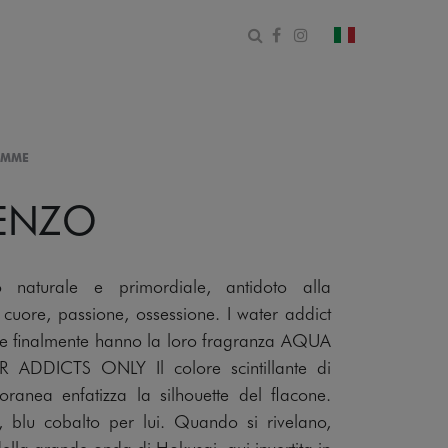
Apri il modulo di ricerca
Facebook
Instagram
cambia paese
EMME
ENZO
o naturale e primordiale, antidoto alla
 cuore, passione, ossessione. I water addict
e finalmente hanno la loro fragranza AQUA
ADDICTS ONLY Il colore scintillante di
ranea enfatizza la silhouette del flacone.
, blu cobalto per lui. Quando si rivelano,
della grande onda di Hokusai, qui invertita in