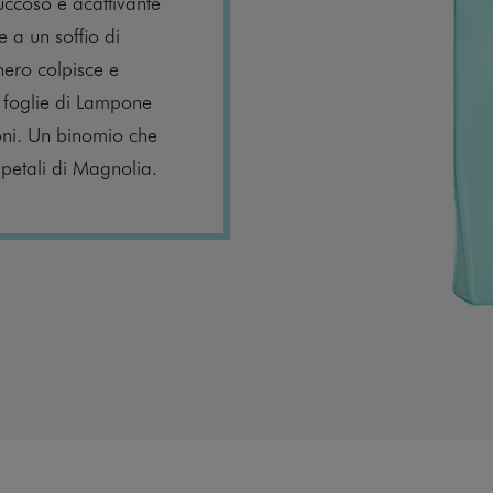
uccoso e acattivante
 a un soffio di
 nero colpisce e
 foglie di Lampone
oni. Un binomio che
 petali di Magnolia.