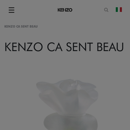
Apri il mo
☰
camb
Menu
KENZO CA SENT BEAU
KENZO CA SENT BEAU
gram