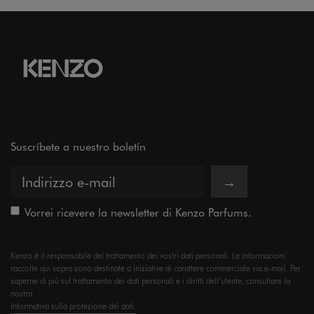
Suscríbete a nuestro boletín
→
Vorrei ricevere la newsletter di Kenzo Parfums.
Kenzo è il responsabile del trattamento dei vostri dati personali. Le informazioni
raccolte qui sopra sono destinate a iniziative di carattere commerciale via e-mail. Per
saperne di più sul trattamento dei dati personali e i diritti dell’utente, consultare la
nostra
Informativa sulla protezione dei dati.