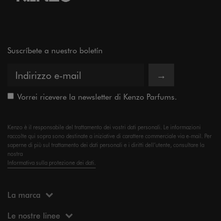
Suscríbete a nuestro boletín
→
Vorrei ricevere la newsletter di Kenzo Parfums.
Kenzo è il responsabile del trattamento dei vostri dati personali. Le informazioni
raccolte qui sopra sono destinate a iniziative di carattere commerciale via e-mail. Per
saperne di più sul trattamento dei dati personali e i diritti dell’utente, consultare la
nostra
Informativa sulla protezione dei dati.
La marca
Le nostre linee