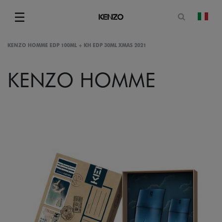
Apri il mo
☰
camb
Menu
KENZO HOMME EDP 100ML + KH EDP 30ML XMAS 2021
KENZO HOMME
gram