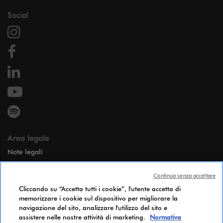
Social
Area legale
Note legali
Dati personali
Continua senza accettare
Candidates Information Notice
Cliccando su “Accetta tutti i cookie”, l'utente accetta di
Cookie Policy
memorizzare i cookie sul dispositivo per migliorare la
Accessibilità
navigazione del sito, analizzare l'utilizzo del sito e
Indice di parità di genere
assistere nelle nostre attività di marketing.
Normativa