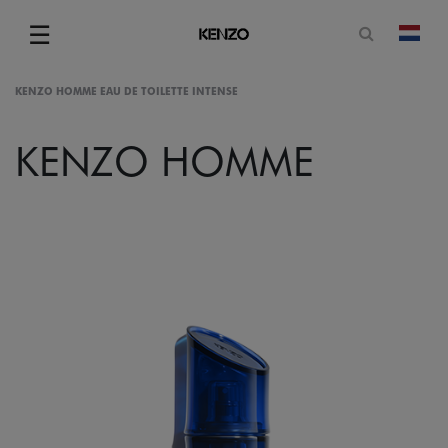
Open zoe
☰
Vera
Menu
KENZO HOMME EAU DE TOILETTE INTENSE
KENZO HOMME
gram