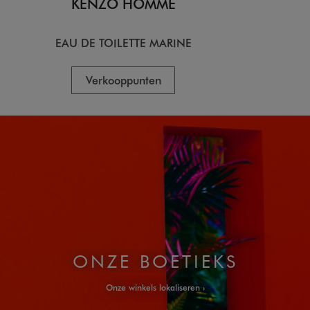
KENZO HOMME
KE
EAU DE TOILETTE MARINE
EA
Verkooppunten
V
ONZE BOETIEKS
Onze winkels lokaliseren