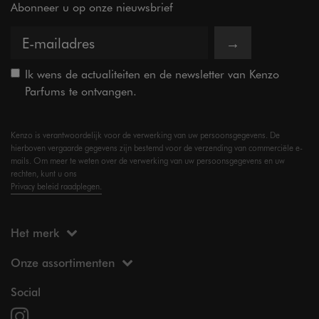
Abonneer u op onze nieuwsbrief
→
Ik wens de actualiteiten en de newsletter van Kenzo
Parfums te ontvangen.
Kenzo is verantwoordelijk voor de verwerking van uw persoonsgegevens. De
hierboven vergaarde gegevens zijn bestemd voor de verzending van commerciële e-
mails. Om meer te weten over de verwerking van uw persoonsgegevens en uw
rechten, kunt u ons
Privacy beleid raadplegen.
Het merk
Onze assortimenten
Social