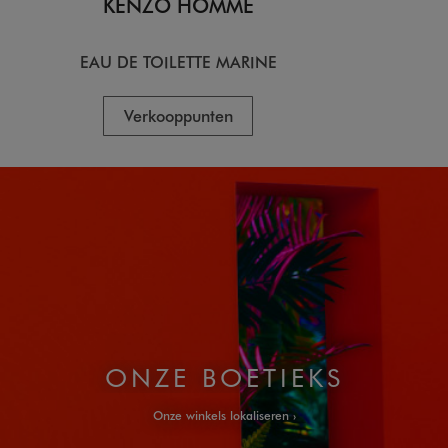
KENZO HOMME
KE
EAU DE TOILETTE MARINE
EA
Verkooppunten
V
ONZE BOETIEKS
Onze winkels lokaliseren