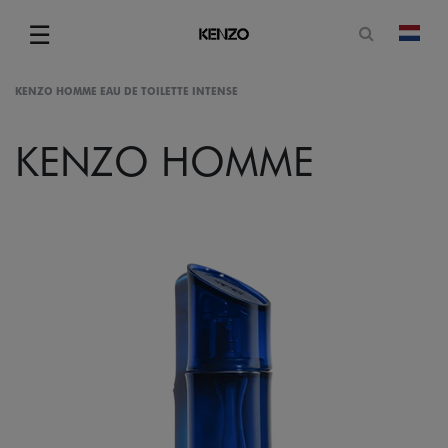
Open zoe
☰
Vera
Menu
KENZO HOMME EAU DE TOILETTE INTENSE
KENZO HOMME
gram