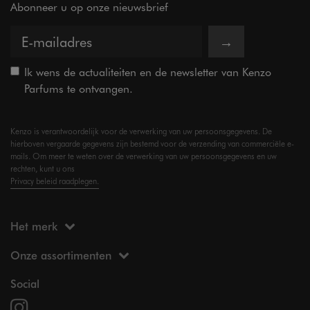
Abonneer u op onze nieuwsbrief
→
Ik wens de actualiteiten en de newsletter van Kenzo
Parfums te ontvangen.
Kenzo is verantwoordelijk voor de verwerking van uw persoonsgegevens. De
hierboven vergaarde gegevens zijn bestemd voor de verzending van commerciële e-
mails. Om meer te weten over de verwerking van uw persoonsgegevens en uw
rechten, kunt u ons
Privacy beleid raadplegen.
Het merk
Onze assortimenten
Social