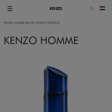
Open zoe
☰
Vera
Menu
KENZO HOMME EAU DE TOILETTE INTENSE
KENZO HOMME
gram