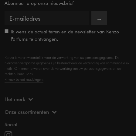
Abonneer u op onze nieuwsbrief
→
Ik wens de actualiteiten en de newsletter van Kenzo
Parfums te ontvangen.
Kenzo is verantwoordelijk voor de verwerking van uw persoonsgegevens. De
hierboven vergaarde gegevens zijn bestemd voor de verzending van commerciële e-
mails. Om meer te weten over de verwerking van uw persoonsgegevens en uw
rechten, kunt u ons
Privacy beleid raadplegen.
Het merk
Onze assortimenten
Social