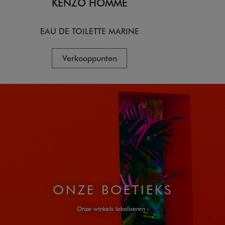
KENZO HOMME
KE
EAU DE TOILETTE MARINE
EA
Verkooppunten
V
ONZE BOETIEKS
Onze winkels lokaliseren