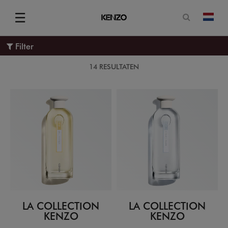
Open zoe
☰
Vera
Menu
Filter
14 RESULTATEN
LA COLLECTION
LA COLLECTION
KENZO
KENZO