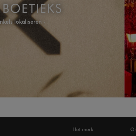
BOETIEKS
nkels lokaliseren
Het merk
On