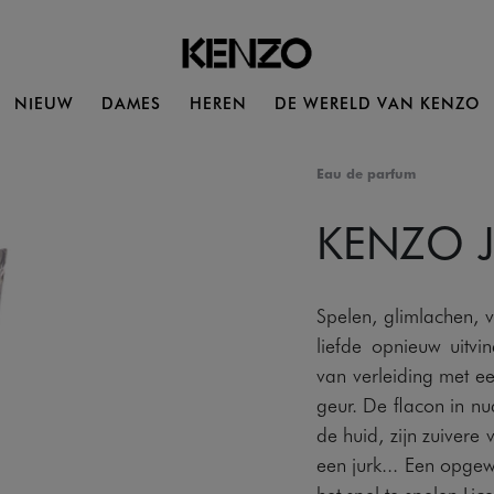
NIEUW
DAMES
HEREN
DE WERELD VAN KENZO
Eau de parfum
KENZO 
Spelen, glimlachen, v
liefde opnieuw uit
van verleiding met ee
geur. De flacon in nu
de huid, zijn zuiver
een jurk... Een opgew
het spel te spelen.Lic