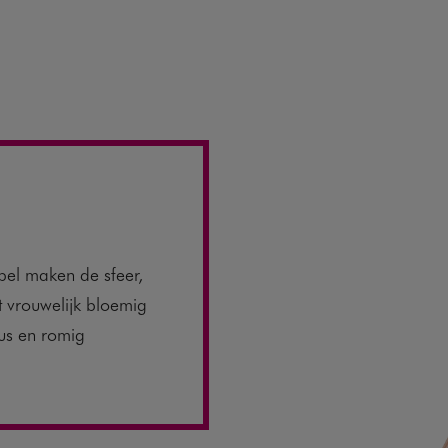
el maken de sfeer,
t vrouwelijk bloemig
us en romig