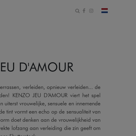
Open zoekformulier
Facebook
Instagram
Verander land
JEU D'AMOUR
errassen, verleiden, opnieuw verleiden... de
vinden! KENZO JEU D’AMOUR viert het spel
n uiterst vrouwelijke, sensuele en innemende
de tint vormt een echo op de sensualiteit van
e vorm doet denken aan de vrouwelijkheid van
ekte lofzang aan verleiding die zin geeft om
ence Shutterstock