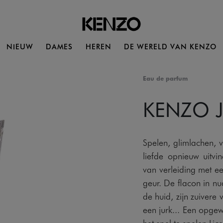
NIEUW
DAMES
HEREN
DE WERELD VAN KENZO
Eau de parfum
KENZO 
Spelen, glimlachen, v
liefde opnieuw uit
van verleiding met ee
geur. De flacon in nu
de huid, zijn zuiver
een jurk... Een opgew
het spel te spelen.Lic