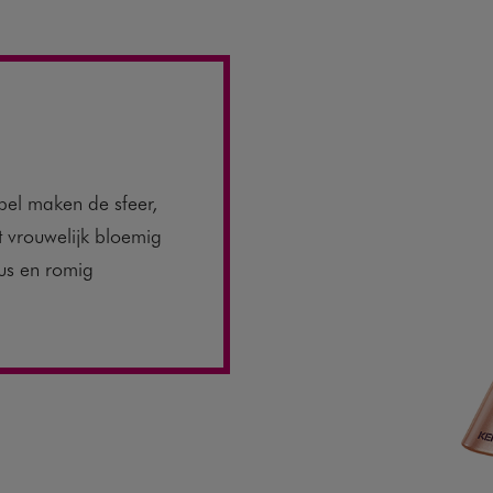
el maken de sfeer,
t vrouwelijk bloemig
us en romig