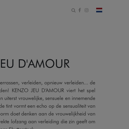
Open zoekformulier
Facebook
Instagram
Verander land
JEU D'AMOUR
errassen, verleiden, opnieuw verleiden... de
vinden! KENZO JEU D’AMOUR viert het spel
n uiterst vrouwelijke, sensuele en innemende
de tint vormt een echo op de sensualiteit van
e vorm doet denken aan de vrouwelijkheid van
ekte lofzang aan verleiding die zin geeft om
ence Shutterstock