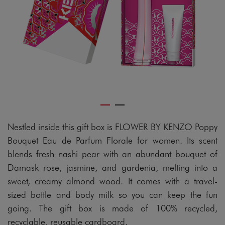
gram
Nestled inside this gift box is FLOWER BY KENZO Poppy
Bouquet Eau de Parfum Florale for women. Its scent
blends fresh nashi pear with an abundant bouquet of
Damask rose, jasmine, and gardenia, melting into a
sweet, creamy almond wood. It comes with a travel-
sized bottle and body milk so you can keep the fun
going. The gift box is made of 100% recycled,
recyclable, reusable cardboard.