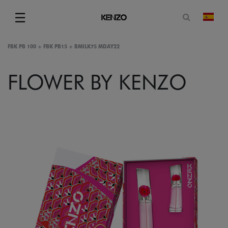
Abrir for
☰
camb
Menu
FBK PB 100 + FBK PB15 + BMILK75 MDAY22
FLOWER BY KENZO