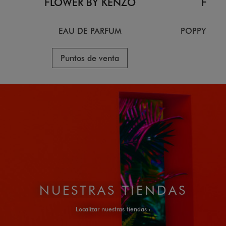
FLOWER BY KENZO
FLOW
EAU DE PARFUM
POPPY BOU
Puntos de venta
Pu
NUESTRAS TIENDAS
Localizar nuestras tiendas