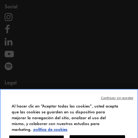
Social
Legal
Menciones legales
Continuar sin aceptar
Datos personales
Al hacer clic en “Aceptar todas las cookies”, usted acepta
Cookie Policy
que las cookies se guarden en su dispositivo para
Accesibilidad
mejorar la navegación del sitio, analizar el uso del
Índice de igualdad de género
mismo, y colaborar con nuestros estudios para
marketing.
política de cookies
Candidates Information Notice