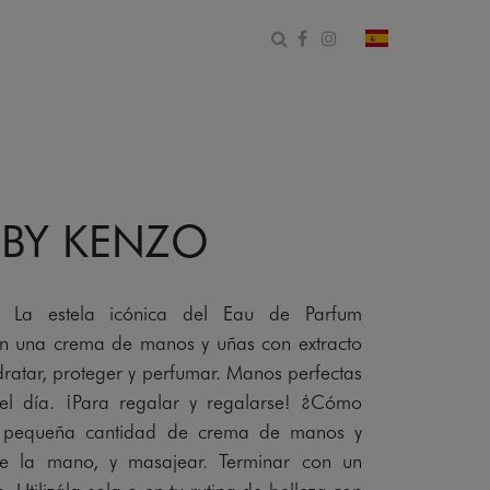
Abrir formulario de bús
Facebook
Instagram
cambiar país 
 BY KENZO
 La estela icónica del Eau de Parfum
una crema de manos y uñas con extracto
ratar, proteger y perfumar. Manos perfectas
el día. ¡Para regalar y regalarse! ¿Cómo
una pequeña cantidad de crema de manos y
e la mano, y masajear. Terminar con un
Utilizála sola o en tu rutina de belleza con