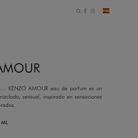
Abrir formulario de bús
Facebook
Instagram
cambiar país 
AMOUR
feliz… KENZO AMOUR eau de parfum es un
izclado, sensual, inspirado en sensaciones
orados.
 ML