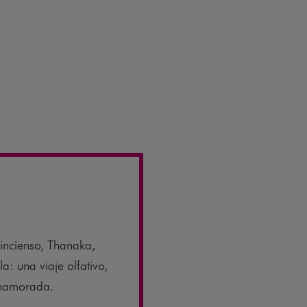
incienso, Thanaka,
a: una viaje olfativo,
enamorada.