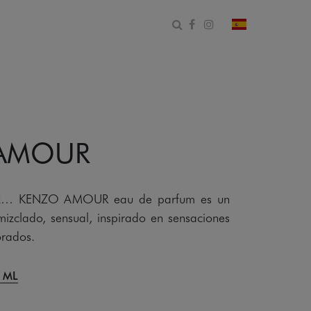
Abrir formulario de bús
Facebook
Instagram
cambiar país 
AMOUR
feliz… KENZO AMOUR eau de parfum es un
izclado, sensual, inspirado en sensaciones
orados.
 ML