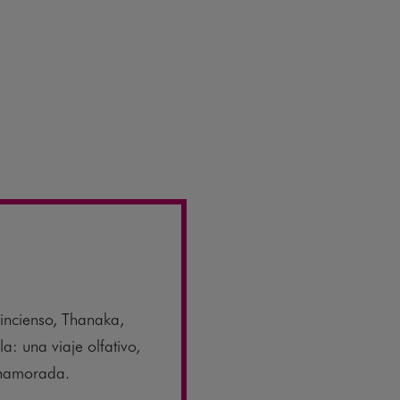
incienso, Thanaka,
a: una viaje olfativo,
enamorada.