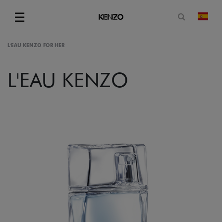
Abrir for
☰
camb
Menu
L'EAU KENZO FOR HER
L'EAU KENZO