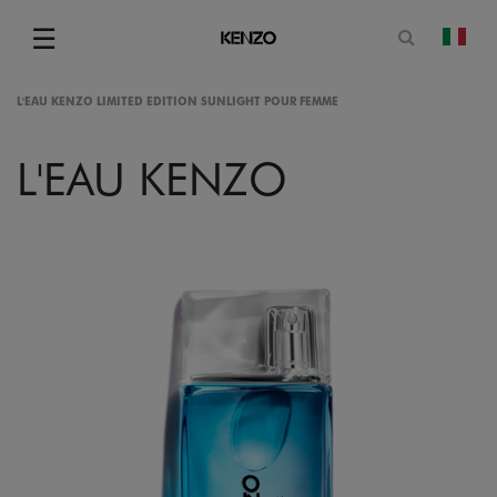
Apri il mo
☰
camb
Menu
L'EAU KENZO LIMITED EDITION SUNLIGHT POUR FEMME
L'EAU KENZO
gram