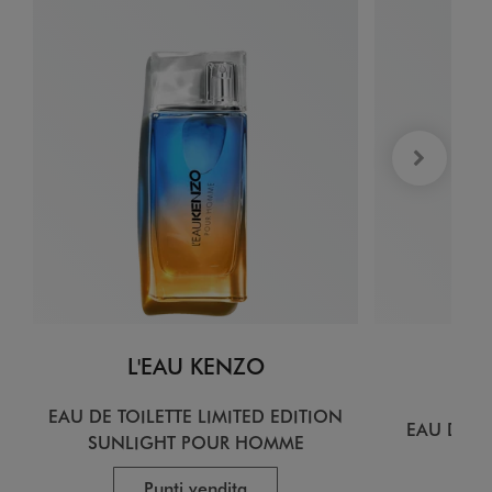
L'EAU KENZO
L
EAU DE TOILETTE LIMITED EDITION
EAU DE T
SUNLIGHT POUR HOMME
Punti vendita