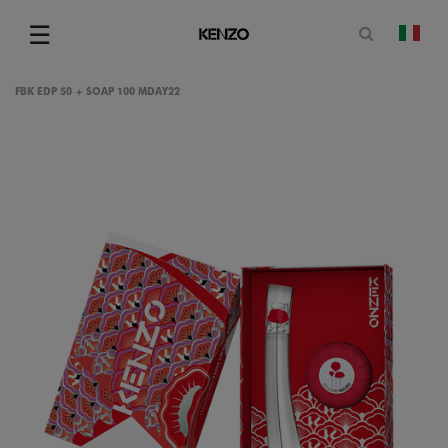
Apri il mo
☰
camb
Menu
FBK EDP 50 + SOAP 100 MDAY22
gram