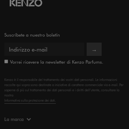
Suscríbete a nuestro boletín
→
Vorrei ricevere la newsletter di Kenzo Parfums.
Kenzo è il responsabile del trattamento dei vostri dati personali. Le informazioni
raccolte qui sopra sono destinate a iniziative di carattere commerciale via e-mail. Per
saperne di più sul trattamento dei dati personali e i diritti dell’utente, consultare la
nostra
Informativa sulla protezione dei dati.
La marca