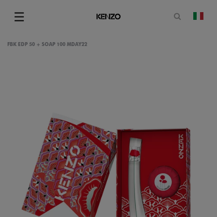
Apri il mo
☰
camb
Menu
FBK EDP 50 + SOAP 100 MDAY22
gram