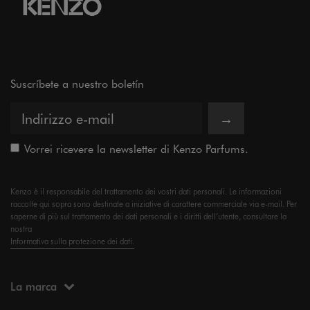
Suscríbete a nuestro boletín
→
Vorrei ricevere la newsletter di Kenzo Parfums.
Kenzo è il responsabile del trattamento dei vostri dati personali. Le informazioni
raccolte qui sopra sono destinate a iniziative di carattere commerciale via e-mail. Per
saperne di più sul trattamento dei dati personali e i diritti dell’utente, consultare la
nostra
Informativa sulla protezione dei dati.
La marca