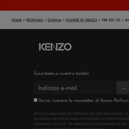
HOME
PROFUMO
DONNA
FLOWER BY KENZO
FBK EDT 50 + 
Suscríbete a nuestro boletín
→
Vorrei ricevere la newsletter di Kenzo Parfum
Kenzo è il responsabile del trattamento dei vostri dati personali. Le
informazioni raccolte qui sopra sono destinate a iniziative di caratt
commerciale via e-mail. Per saperne di più sul trattamento dei dati
personali e i diritti dell’utente, consultare la nostra