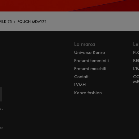
BMILK 75 + POUCH MDAY22
La marca
Le
Universo Kenzo
FL
Profumi femminili
KE
Profumi maschili
L’
Contatti
CO
ME
LVMH
Kenzo fashion
s.
ere