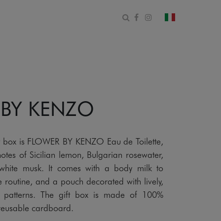
Apri il modulo di ricerca
Facebook
Instagram
cambia paese
 BY KENZO
ift box is FLOWER BY KENZO Eau de Toilette,
 notes of Sicilian lemon, Bulgarian rosewater,
 white musk. It comes with a body milk to
 routine, and a pouch decorated with lively,
sh patterns. The gift box is made of 100%
 reusable cardboard.