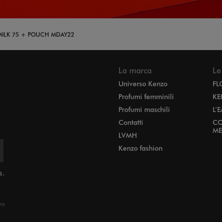
BMILK 75 + POUCH MDAY22
La marca
Le
Universo Kenzo
FL
Profumi femminili
KE
Profumi maschili
L’
Contatti
CO
ME
LVMH
Kenzo fashion
s.
ere