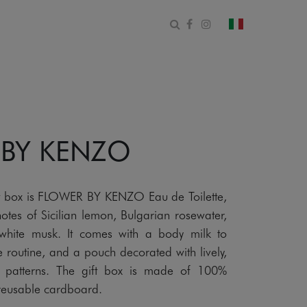
Apri il modulo di ricerca
Facebook
Instagram
cambia paese
 BY KENZO
ift box is FLOWER BY KENZO Eau de Toilette,
 notes of Sicilian lemon, Bulgarian rosewater,
 white musk. It comes with a body milk to
 routine, and a pouch decorated with lively,
sh patterns. The gift box is made of 100%
 reusable cardboard.