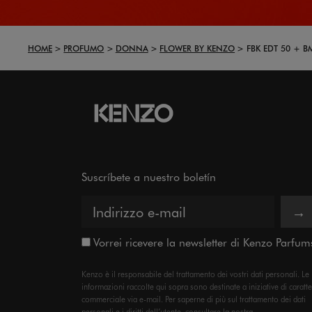
HOME
PROFUMO
DONNA
FLOWER BY KENZO
FBK EDT 50 + 
Suscríbete a nuestro boletín
→
Vorrei ricevere la newsletter di Kenzo Parfum
Kenzo è il responsabile del trattamento dei vostri dati personali. Le
informazioni raccolte qui sopra sono destinate a iniziative di caratt
commerciale via e-mail. Per saperne di più sul trattamento dei dati
personali e i diritti dell’utente, consultare la nostra