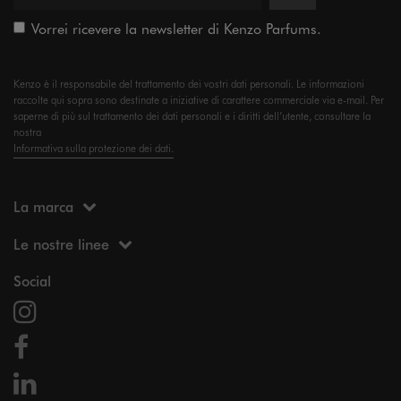
Vorrei ricevere la newsletter di Kenzo Parfums.
Kenzo è il responsabile del trattamento dei vostri dati personali. Le informazioni
raccolte qui sopra sono destinate a iniziative di carattere commerciale via e-mail. Per
saperne di più sul trattamento dei dati personali e i diritti dell’utente, consultare la
nostra
Informativa sulla protezione dei dati.
La marca
Le nostre linee
Social