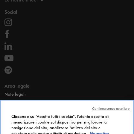
Social
Area legale
Note legali
Dati personali
Continua senza accettare
Candidates Information Notice
Cliccando su “Accetta tutti i cookie”, l'utente accetta di
Cookie Policy
memorizzare i cookie sul dispositivo per migliorare la
Accessibilità
navigazione del sito, analizzare l'utilizzo del sito e
Indice di parità di genere
assistere nelle nostre attività di marketing.
Normativa