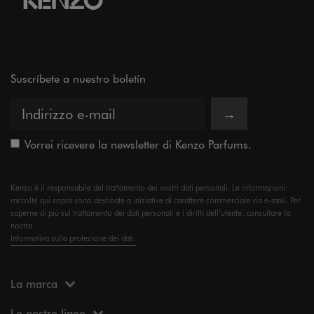
Suscríbete a nuestro boletín
→
Vorrei ricevere la newsletter di Kenzo Parfums.
Kenzo è il responsabile del trattamento dei vostri dati personali. Le informazioni
raccolte qui sopra sono destinate a iniziative di carattere commerciale via e-mail. Per
saperne di più sul trattamento dei dati personali e i diritti dell’utente, consultare la
nostra
Informativa sulla protezione dei dati.
La marca
Le nostre linee