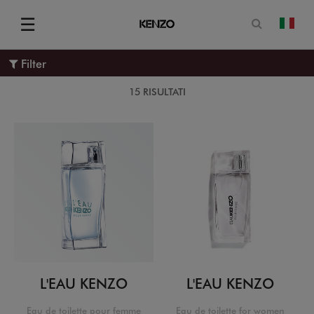
Apri il mo
☰
camb
Menu
Filter
15 RISULTATI
L'EAU KENZO
L'EAU KENZO
Eau de toilette pour femme
Eau de toilette for women