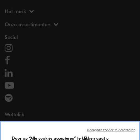
Het merk
Onze assortimenten
Social
Wettelijk
Wettelijke vermeldingen
Doorgaan zonder te accepteren
Persoonsgegevens
Door op “Alle cookies accepteren” te klikken gaat u
Cookie Policy