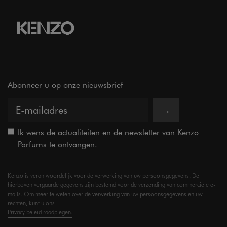
Abonneer u op onze nieuwsbrief
→
Ik wens de actualiteiten en de newsletter van Kenzo
Parfums te ontvangen.
Kenzo is verantwoordelijk voor de verwerking van uw persoonsgegevens. De
hierboven vergaarde gegevens zijn bestemd voor de verzending van commerciële e-
mails. Om meer te weten over de verwerking van uw persoonsgegevens en uw
rechten, kunt u ons
Privacy beleid raadplegen.