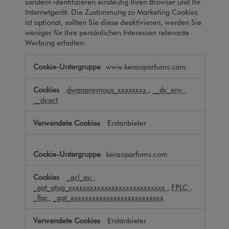
sondern identifizieren eindeutig Ihren Browser und Ihr
Internetgerät. Die Zustimmung zu Marketing Cookies
ist optional, sollten Sie diese deaktivieren, werden Sie
weniger für Ihre persönlichen Interessen relevante
Werbung erhalten.
Marketing
www.kenzoparfums.com
Cookies
dwanonymous_xxxxxxxx
,
__dc_env
,
__dcact
Erstanbieter
kenzoparfums.com
_gcl_au
,
_gat_gtag_xxxxxxxxxxxxxxxxxxxxxxxxxxx
,
FPLC
,
_fbp
,
_gat_xxxxxxxxxxxxxxxxxxxxxxxxxx
Erstanbieter