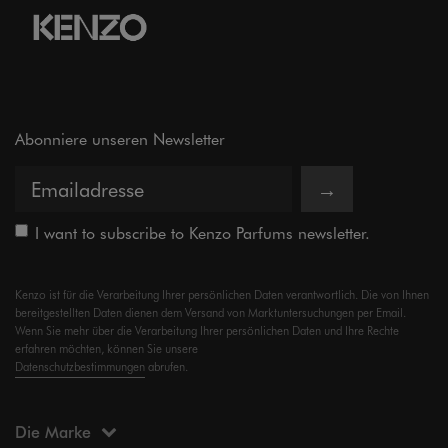
Abonniere unseren Newsletter
→
I want to subscribe to Kenzo Parfums newsletter.
Kenzo ist für die Verarbeitung Ihrer persönlichen Daten verantwortlich. Die von Ihnen
bereitgestellten Daten dienen dem Versand von Marktuntersuchungen per Email.
Wenn Sie mehr über die Verarbeitung Ihrer persönlichen Daten und Ihre Rechte
erfahren möchten, können Sie unsere
Datenschutzbestimmungen
abrufen.
Die Marke