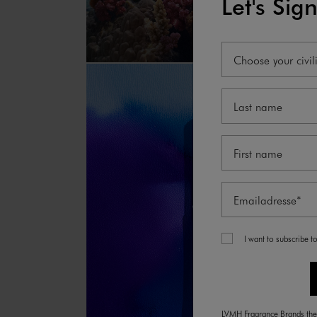
Let's Sig
Entdecken L'Eau Pu
Choose your civili
I want to subscribe t
LVMH Fragrance Brands the d