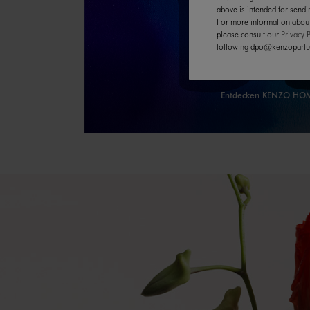
above is intended for send
For more information about
please consult our
Privacy P
following dpo@kenzoparfum
KENZO H
Entdecken KENZO H