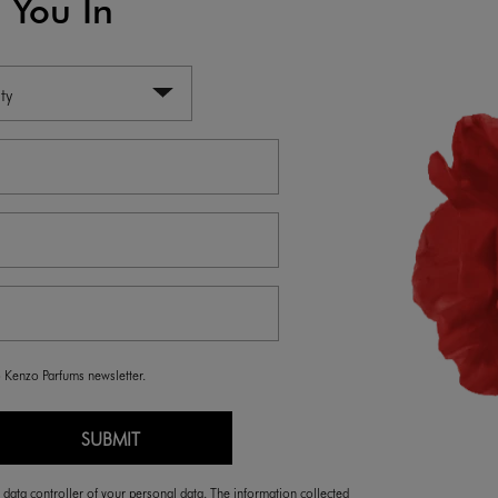
n You In
re
Entde
ty
o Kenzo Parfums newsletter.
SUBMIT
ata controller of your personal data. The information collected