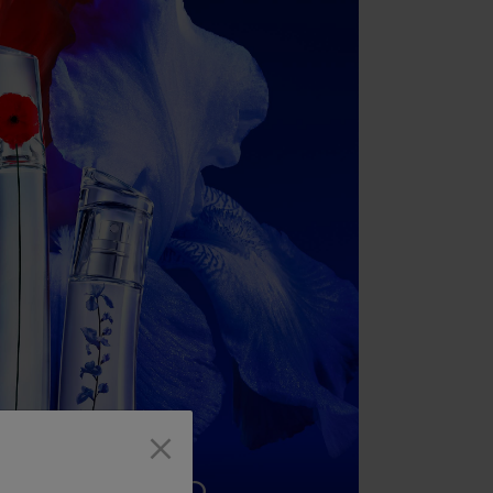
×
ER BY KENZO