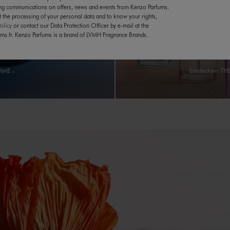
ing communications on offers, news and events from Kenzo Parfums.
 the processing of your personal data and to know your rights,
olicy
or contact our Data Protection Officer by e-mail at the
s.fr. Kenzo Parfums is a brand of LVMH Fragrance Brands.
OMME
THE KENZO 
OMME
Entdecken T