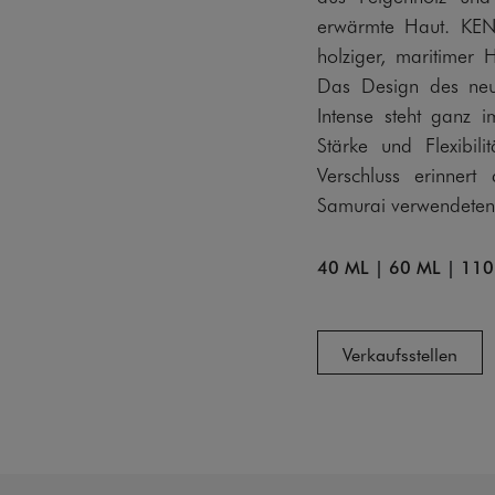
erwärmte Haut. KE
holziger, maritimer 
Das Design des n
Intense steht ganz i
Stärke und Flexibi
Verschluss erinner
Samurai verwendeten
40 ML
|
60 ML
|
110
Verkaufsstellen