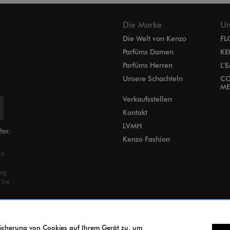
Die Marke
Un
Die Welt von Kenzo
FL
Parfüms Damen
KE
Parfüms Herren
L’
Unsere Schachteln
CO
ME
Verkaufsstellen
Kontakt
LVMH
ter.
Kenzo Fashion
ch.
ung
 Sie
peicherung von Cookies auf Ihrem Gerät zu, um