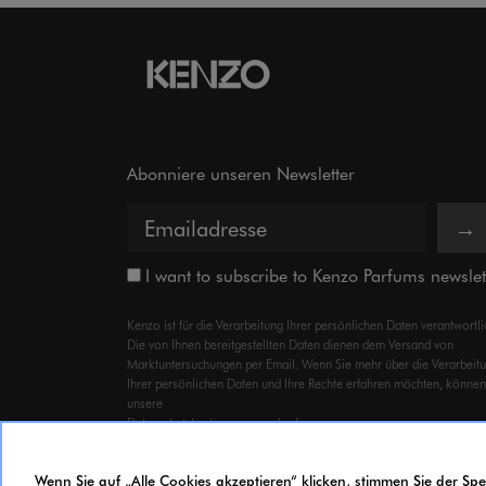
Abonniere unseren Newsletter
→
I want to subscribe to Kenzo Parfums newslet
Kenzo ist für die Verarbeitung Ihrer persönlichen Daten verantwortli
Die von Ihnen bereitgestellten Daten dienen dem Versand von
Marktuntersuchungen per Email. Wenn Sie mehr über die Verarbeit
Ihrer persönlichen Daten und Ihre Rechte erfahren möchten, können
unsere
Datenschutzbestimmungen
abrufen.
Wenn Sie auf „Alle Cookies akzeptieren“ klicken, stimmen Sie der S