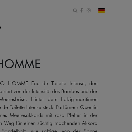
Suchformular öffnen
Facebook
Instagram
Land und Spr
O
 HOMME
ZO HOMME Eau de Toilette Intense, den
piriert von der Intensität des Bambus und der
Meeresbrise. Hinter dem holzig-maritimen
Toilette Intense steckt Parfümeur Quentin
ines Meeresakkords mit rosa Pfeffer in der
en Weg für einen süchtig machenden Akkord
 Sandelholz, wie salzige, von der Sonne