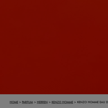
HOME
PARFUM
HERREN
KENZO HOMME
KENZO HOMME EAU DE