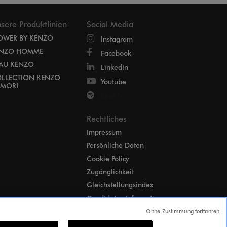
sere Produktlinien
Social Media
OWER BY KENZO
Instagram
NZO HOMME
Facebook
EAU KENZO
Linkedin
LLECTION KENZO
Youtube
MORI
Spotify
Rechtliches
Impressum
Persönliche Daten
Cookie Policy
Zugänglichkeit
Gleichstellungsindex
Candidates Information
Notice
Ohne Zustimmung fortfahren
Cookie-Einstellungen