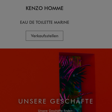
KENZO HOMME
KE
EAU DE TOILETTE MARINE
EA
Verkaufsstellen
V
UNSERE GESCHÄFTE
Unsere Geschäfte finden