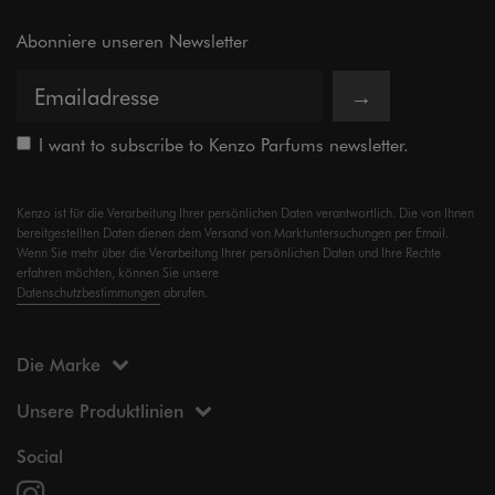
Abonniere unseren Newsletter
→
I want to subscribe to Kenzo Parfums newsletter.
Kenzo ist für die Verarbeitung Ihrer persönlichen Daten verantwortlich. Die von Ihnen
bereitgestellten Daten dienen dem Versand von Marktuntersuchungen per Email.
Wenn Sie mehr über die Verarbeitung Ihrer persönlichen Daten und Ihre Rechte
erfahren möchten, können Sie unsere
Datenschutzbestimmungen
abrufen.
Die Marke
Unsere Produktlinien
Social